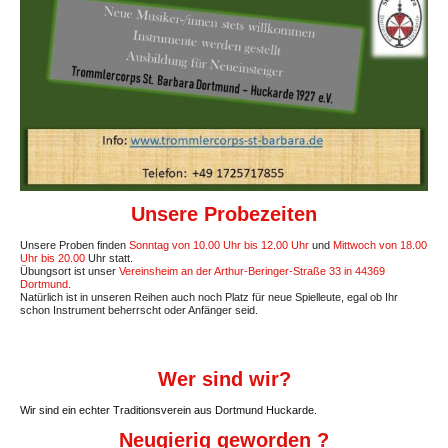
Unsere Probezeiten
Unsere Proben finden
Sonntag von 10.00 Uhr bis 12.00 Uhr
und
Mittwoch von 18.00
Uhr bis 20.00
Uhr statt.
Übungsort ist unser
Vereinsheim an der Arthur-Beringer-Straße 33 in 44369
Dortmund.
Natürlich ist in unseren Reihen auch noch Platz für neue Spielleute, egal ob Ihr
schon Instrument beherrscht oder Anfänger seid.
Wer sind wir?
Wir sind ein echter Traditionsverein aus Dortmund Huckarde.
Neugierig geworden ?