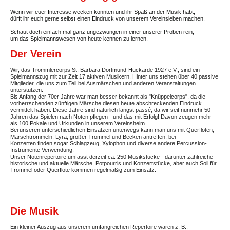
Wenn wir euer Interesse wecken konnten und ihr Spaß an der Musik habt,
dürft ihr euch gerne selbst einen Eindruck von unserem Vereinsleben machen.
Schaut doch einfach mal ganz ungezwungen in einer unserer Proben rein,
um das Spielmannswesen von heute kennen zu lernen.
Der Verein
Wir, das Trommlercorps St. Barbara Dortmund-Huckarde 1927 e.V., sind ein
Spielmannszug mit zur Zeit 17 aktiven Musikern. Hinter uns stehen über 40 passive
Mitglieder, die uns zum Teil bei Ausmärschen und anderen Veranstaltungen
unterstützen.
Bis Anfang der 70er Jahre war man besser bekannt als "Knüppelcorps", da die
vorherrschenden zünftigen Märsche diesen heute abschreckenden Eindruck
vermittelt haben. Diese Jahre sind natürlich längst passé, da wir seit nunmehr 50
Jahren das Spielen nach Noten pflegen - und das mit Erfolg! Davon zeugen mehr
als 100 Pokale und Urkunden in unserem Vereinsheim.
Bei unseren unterschiedlichen Einsätzen unterwegs kann man uns mit Querflöten,
Marschtrommeln, Lyra, großer Trommel und Becken antreffen, bei
Konzerten finden sogar Schlagzeug, Xylophon und diverse andere Percussion-
Instrumente Verwendung.
Unser Notenrepertoire umfasst derzeit ca. 250 Musikstücke - darunter zahlreiche
historische und aktuelle Märsche, Potpourris und Konzertstücke, aber auch Soli für
Trommel oder Querflöte kommen regelmäßig zum Einsatz.
Die Musik
Ein kleiner Auszug aus unserem umfangreichen Repertoire wären z. B.: